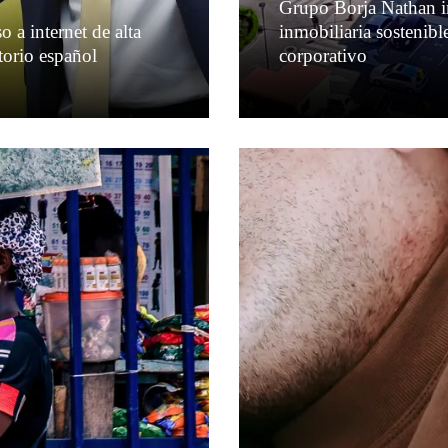
Grupo Borja Nathan im
o a internet de alta
inmobiliaria sostenibl
itorio español
corporativo
Leer más