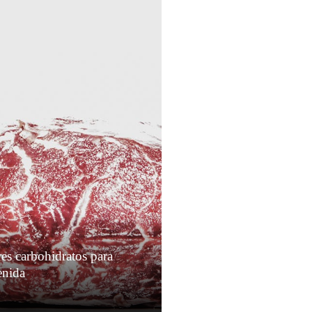
es carbohidratos para
enida