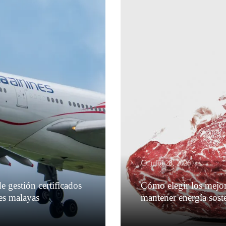
julio 28, 2026
e gestión certificados
Cómo elegir los mejor
es malayas
mantener energía sost
Leer más