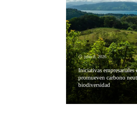
julio 8, 2026
Iniciativas empresariales
promueven carbono neut
biodiversidad
Leer más
Paginación
de