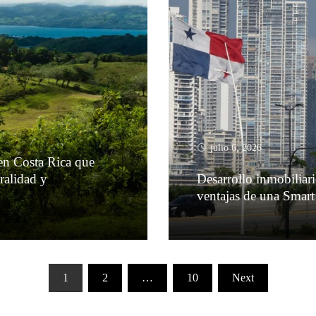
julio 6, 2026
 en Costa Rica que
ralidad y
Desarrollo inmobiliar
ventajas de una Smart
Leer más
1
2
…
10
Next