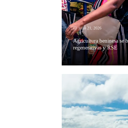
julio 21, 2026
Agricultura beninesa se b
regenerativas y RSE
Leer más