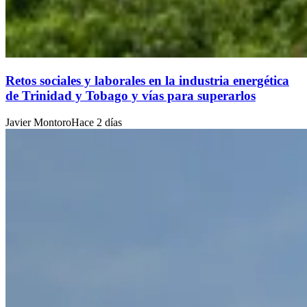
Retos sociales y laborales en la industria energética
de Trinidad y Tobago y vías para superarlos
Javier Montoro
Hace 2 días