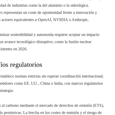
idad de industrias como la del aluminio o la siderúrgica.
o representan un coste de oportunidad frente a innovación y
on actores equivalentes a OpenAI, NVIDIA o Anthropic.
imizar sostenibilidad y autonomía requiere aceptar un impacto
 un avance tecnológico disruptivo, como la fusión nuclear
xistentes en 2026.
fíos regulatorios
 establece normas estrictas sin esperar coordinación internacional.
mpetidores como EE. UU., China o India, con marcos regulatorios
trategia:
s al carbono mediante el mercado de derechos de emisión (ETS),
ás permisivas. La brecha en los costes de emisión y el riesgo de