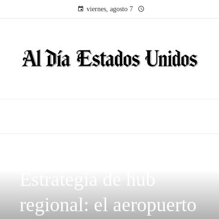
viernes, agosto 7
INVERSIONES Y NEGOCIOS
Estrategia de hub
regional: el aeropuerto