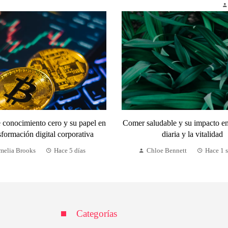
 conocimiento cero y su papel en
Comer saludable y su impacto en
sformación digital corporativa
diaria y la vitalidad
melia Brooks
Hace 5 días
Chloe Bennett
Hace 1 
Categorías