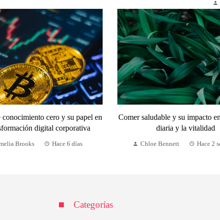
 conocimiento cero y su papel en
Comer saludable y su impacto en
sformación digital corporativa
diaria y la vitalidad
melia Brooks
Hace 6 días
Chloe Bennett
Hace 2 
Categorías