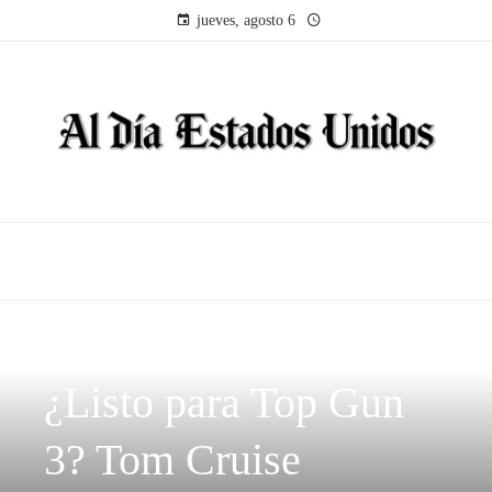
jueves, agosto 6
CULTURA Y OCIO
¿Listo para Top Gun
3? Tom Cruise