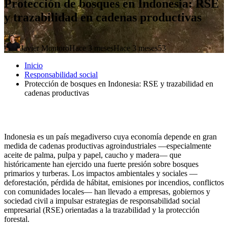
Protección de bosques en Indonesia: RSE
y trazabilidad en cadenas productivas
Javier Montoro
Hace 3 meses
Hace 3 meses
53
Inicio
Responsabilidad social
Protección de bosques en Indonesia: RSE y trazabilidad en
cadenas productivas
Indonesia es un país megadiverso cuya economía depende en gran
medida de cadenas productivas agroindustriales —especialmente
aceite de palma, pulpa y papel, caucho y madera— que
históricamente han ejercido una fuerte presión sobre bosques
primarios y turberas. Los impactos ambientales y sociales —
deforestación, pérdida de hábitat, emisiones por incendios, conflictos
con comunidades locales— han llevado a empresas, gobiernos y
sociedad civil a impulsar estrategias de responsabilidad social
empresarial (RSE) orientadas a la trazabilidad y la protección
forestal.