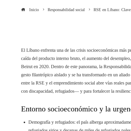
Inicio
Responsabilidad social
RSE en Líbano: Clave 
El Líbano enfrenta una de las crisis socioeconómicas más 
caída del producto interno bruto, el aumento del desempleo, u
Beirut en 2020. Dentro de este panorama, la Responsabilida
gesto filantrópico aislado y se ha transformado en un aliado
entre la RSE y el emprendimiento social abre vías reales p
con discapacidad, refugiados— y para fortalecer la resilien
Entorno socioeconómico y la urge
Demografía y refugiados: el país alberga aproximadamen
refugiados sirios y decenas de miles de refugiados pales