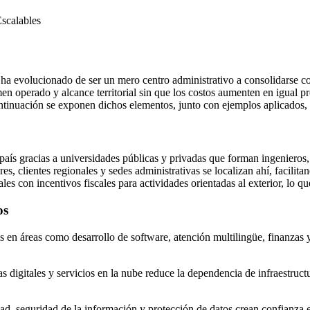
Escalables
a evolucionado de ser un mero centro administrativo a consolidarse co
umen operado y alcance territorial sin que los costos aumenten en igua
ontinuación se exponen dichos elementos, junto con ejemplos aplicados, t
país gracias a universidades públicas y privadas que forman ingenieros, 
, clientes regionales y sedes administrativas se localizan ahí, facilita
 con incentivos fiscales para actividades orientadas al exterior, lo que
os
es en áreas como desarrollo de software, atención multilingüe, finanzas 
 digitales y servicios en la nube reduce la dependencia de infraestructur
idad, seguridad de la información y protección de datos crean confianz