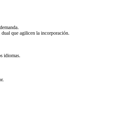
a demanda.
 dual que agilicen la incorporación.
os idiomas.
r.