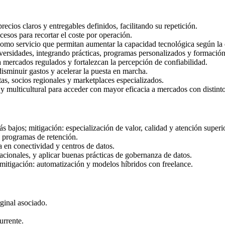
ecios claros y entregables definidos, facilitando su repetición.
cesos para recortar el coste por operación.
como servicio que permitan aumentar la capacidad tecnológica según l
versidades, integrando prácticas, programas personalizados y formación
 a mercados regulados y fortalezcan la percepción de confiabilidad.
disminuir gastos y acelerar la puesta en marcha.
as, socios regionales y marketplaces especializados.
 y multicultural para acceder con mayor eficacia a mercados con distint
s bajos; mitigación: especialización de valor, calidad y atención superio
y programas de retención.
 en conectividad y centros de datos.
nacionales, y aplicar buenas prácticas de gobernanza de datos.
mitigación: automatización y modelos híbridos con freelance.
rginal asociado.
urrente.