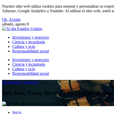
Nuestro sitio web utiliza cookies para mejorar y personalizar su exper
Adsense, Google Analytics o Youtube. Al utilizar el sitio web, usted a
Ok, Acepto
sábado, agosto 8
Inversiones y negocios
Ciencia y tecnología
Cultura y ocio
Responsabilidad social
Inversiones y negocios
Ciencia y tecnología
Cultura y ocio
Responsabilidad social
Inversiones y negocios
San José, Costa Rica: El Secreto de sus Se
Jim Kelly
Hace 6 meses
Hace 5 meses
107
Inicio