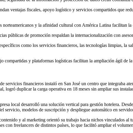
ndan ventajas fiscales, apoyo logístico y servicios compartidos que red
 norteamericanos y la afinidad cultural con América Latina facilitan la 
ias públicas de promoción respaldan la internacionalización con asesor
ecíficos como los servicios financieros, las tecnologías limpias, la sal
jo compartidas y plataformas logísticas facilitan la ampliación ágil de l
 servicios financieros instaló en San José un centro que integraba atenc
al, logró duplicar la carga operativa en 18 meses sin ampliar sus insta
resa local desarrolló una solución vertical para gestión hotelera. Desd
el servicio, modelos de suscripción y despliegue automático en servidor
ontenido y al marketing orientó su trabajo hacia nichos vinculados al t
nes con freelancers de distintos países, lo que facilitó ampliar el volu