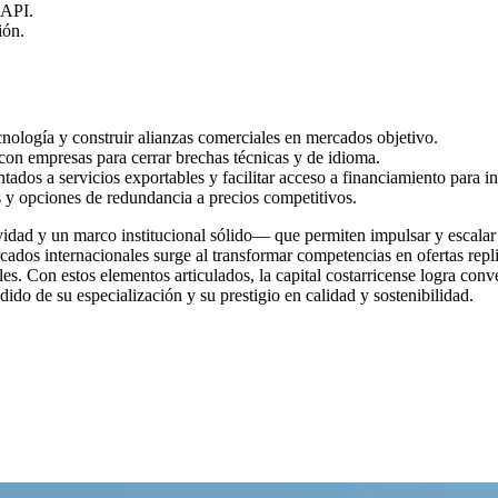
 API.
ión.
ecnología y construir alianzas comerciales en mercados objetivo.
con empresas para cerrar brechas técnicas y de idioma.
tados a servicios exportables y facilitar acceso a financiamiento para in
s y opciones de redundancia a precios competitivos.
vidad y un marco institucional sólido— que permiten impulsar y escalar 
cados internacionales surge al transformar competencias en ofertas rep
les. Con estos elementos articulados, la capital costarricense logra conv
ido de su especialización y su prestigio en calidad y sostenibilidad.