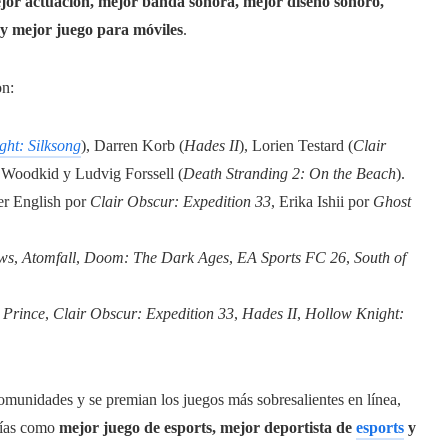
jor actuación, mejor banda sonora, mejor diseño sonoro,
 y mejor juego para móviles
.
on:
ht: Silksong
), Darren Korb (
Hades II
), Lorien Testard (
Clair
, Woodkid y Ludvig Forssell (
Death Stranding 2: On the Beach
).
fer English por
Clair Obscur: Expedition 33
, Erika Ishii por
Ghost
ows
,
Atomfall
,
Doom: The Dark Ages
,
EA Sports FC 26
,
South of
 Prince
,
Clair Obscur: Expedition 33
,
Hades II
,
Hollow Knight:
munidades y se premian los juegos más sobresalientes en línea,
orías como
mejor juego de esports, mejor deportista de
esports
y