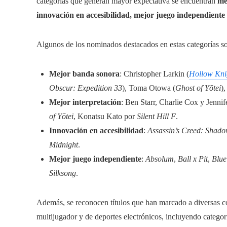
categorías que generan mayor expectativa se encuentran
me
innovación en accesibilidad, mejor juego independiente
Algunos de los nominados destacados en estas categorías s
Mejor banda sonora
: Christopher Larkin (
Hollow Knig
Obscur: Expedition 33
), Toma Otowa (
Ghost of Yōtei
)
Mejor interpretación
: Ben Starr, Charlie Cox y Jenni
of Yōtei
, Konatsu Kato por
Silent Hill F
.
Innovación en accesibilidad
:
Assassin’s Creed: Shad
Midnight
.
Mejor juego independiente
:
Absolum
,
Ball x Pit
,
Blue
Silksong
.
Además, se reconocen títulos que han marcado a diversas co
multijugador y de deportes electrónicos, incluyendo categ